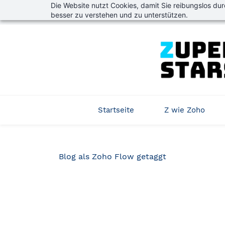
Die Website nutzt Cookies, damit Sie reibungslos du
Skip
info@zuperstars.de
+49 911 98104990
besser zu verstehen und zu unterstützen.
to
main
content
Startseite
Z wie Zoho
Blog als Zoho Flow getaggt